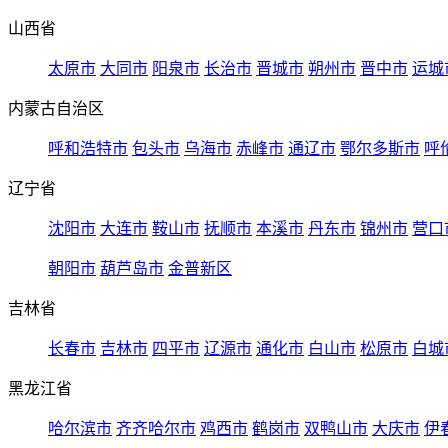
山西省
太原市
大同市
阳泉市
长治市
晋城市
朔州市
晋中市
运城
内蒙古自治区
呼和浩特市
包头市
乌海市
赤峰市
通辽市
鄂尔多斯市
呼
辽宁省
沈阳市
大连市
鞍山市
抚顺市
本溪市
丹东市
锦州市
营口
朝阳市
葫芦岛市
金普新区
吉林省
长春市
吉林市
四平市
辽源市
通化市
白山市
松原市
白城
黑龙江省
哈尔滨市
齐齐哈尔市
鸡西市
鹤岗市
双鸭山市
大庆市
伊