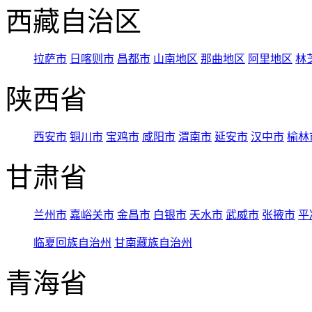
西藏自治区
拉萨市
日喀则市
昌都市
山南地区
那曲地区
阿里地区
林
陕西省
西安市
铜川市
宝鸡市
咸阳市
渭南市
延安市
汉中市
榆林
甘肃省
兰州市
嘉峪关市
金昌市
白银市
天水市
武威市
张掖市
平
临夏回族自治州
甘南藏族自治州
青海省