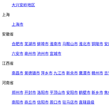
大兴安岭地区
上海
上海市
安徽省
合肥市
芜湖市
蚌埠市
淮南市
马鞍山市
淮北市
铜陵市
安
六安市
亳州市
池州市
宣城市
江西省
南昌市
景德镇市
萍乡市
九江市
新余市
鹰潭市
赣州市
吉
河南省
郑州市
开封市
洛阳市
平顶山市
安阳市
鹤壁市
新乡市
焦
南阳市
商丘市
信阳市
周口市
驻马店市
直辖县级