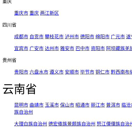
重庆
重庆市
重庆
两江新区
四川省
成都市
自贡市
攀枝花市
泸州市
德阳市
绵阳市
广元市
遂
宜宾市
广安市
达州市
雅安市
巴中市
资阳市
阿坝藏族羌
贵州省
贵阳市
六盘水市
遵义市
安顺市
毕节市
铜仁市
黔西南布
云南省
昆明市
曲靖市
玉溪市
保山市
昭通市
丽江市
普洱市
临沧
族自治州
大理白族自治州
德宏傣族景颇族自治州
怒江傈僳族自治