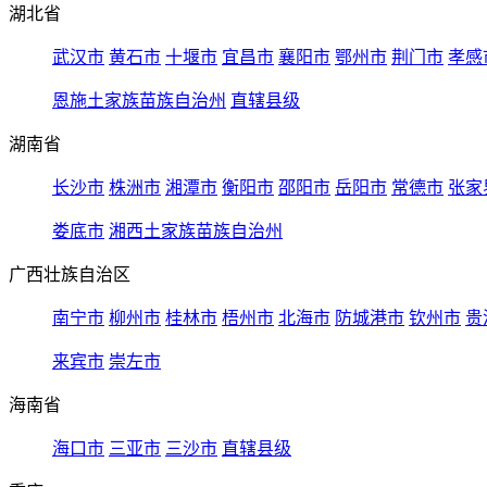
湖北省
武汉市
黄石市
十堰市
宜昌市
襄阳市
鄂州市
荆门市
孝感
恩施土家族苗族自治州
直辖县级
湖南省
长沙市
株洲市
湘潭市
衡阳市
邵阳市
岳阳市
常德市
张家
娄底市
湘西土家族苗族自治州
广西壮族自治区
南宁市
柳州市
桂林市
梧州市
北海市
防城港市
钦州市
贵
来宾市
崇左市
海南省
海口市
三亚市
三沙市
直辖县级