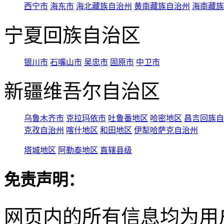
西宁市
海东市
海北藏族自治州
黄南藏族自治州
海南藏族
宁夏回族自治区
银川市
石嘴山市
吴忠市
固原市
中卫市
新疆维吾尔自治区
乌鲁木齐市
克拉玛依市
吐鲁番地区
哈密地区
昌吉回族自
克孜自治州
喀什地区
和田地区
伊犁哈萨克自治州
塔城地区
阿勒泰地区
直辖县级
免责声明：
网页内的所有信息均为用