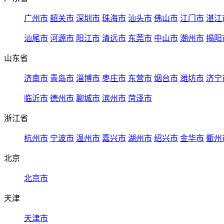
广州市
韶关市
深圳市
珠海市
汕头市
佛山市
江门市
湛江
汕尾市
河源市
阳江市
清远市
东莞市
中山市
潮州市
揭阳
山东省
济南市
青岛市
淄博市
枣庄市
东营市
烟台市
潍坊市
济宁
临沂市
德州市
聊城市
滨州市
菏泽市
浙江省
杭州市
宁波市
温州市
嘉兴市
湖州市
绍兴市
金华市
衢州
北京
北京市
天津
天津市