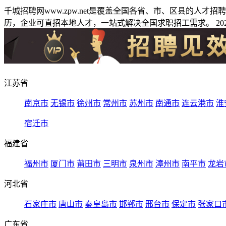
千城招聘网www.zpw.net是覆盖全国各省、市、区县的人
历，企业可直招本地人才，一站式解决全国求职招工需求。 2026
江苏省
南京市
无锡市
徐州市
常州市
苏州市
南通市
连云港市
淮
宿迁市
福建省
福州市
厦门市
莆田市
三明市
泉州市
漳州市
南平市
龙岩
河北省
石家庄市
唐山市
秦皇岛市
邯郸市
邢台市
保定市
张家口
广东省